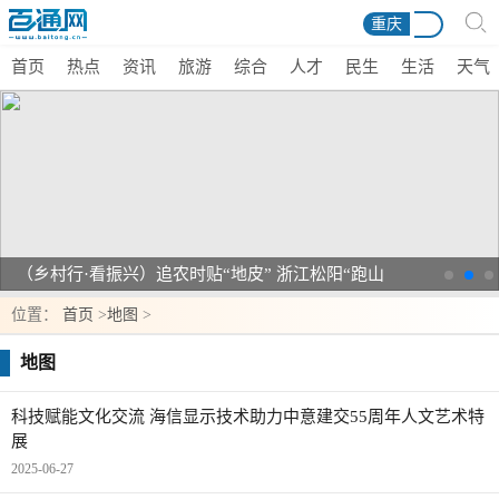
重庆
首页
热点
资讯
旅游
综合
人才
民生
生活
天气
（乡村行·看振兴）追农时贴“地皮” 浙江松阳“跑山
货郎”播出乡村经济新活力
位置：
首页
>
地图
>
地图
科技赋能文化交流 海信显示技术助力中意建交55周年人文艺术特
展
2025-06-27