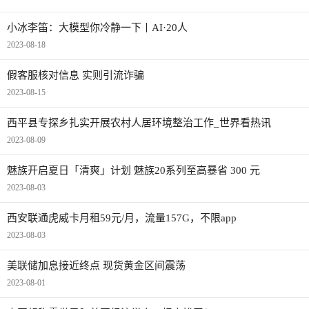
小冰李笛：大模型你冷静一下丨AI·20人
2023-08-18
假客服核对信息 实则引流诈骗
2023-08-15
​西平县专探乡扎实开展农村人居环境整治工作_世界看热讯
2023-08-09
魅族开启夏日「清爽」计划 魅族20系列至高暴省 300 元
2023-08-03
西安联通虎威卡月租59元/月，流量157G，不限app
2023-08-03
美联储加息接近终点 现货黄金区间震荡
2023-08-01