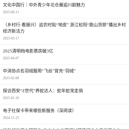
文化中国行｜中外青少年北仓邂逅川剧魅力
2025-06-11
（乡村行·看振兴）追农时贴“地皮” 浙江松阳“跑山货郎”播出乡村
经济新活力
2025-05-17
2025清明档电影票房破3亿
2025-04-07
中消协点名羽绒服用“飞丝”冒充“羽绒”
2025-02-06
探访西安“Z世代”养蛇达人：蛇年蛇宠走俏
2025-01-16
电子社保卡带来哪些新服务（深阅读）
2024-11-25