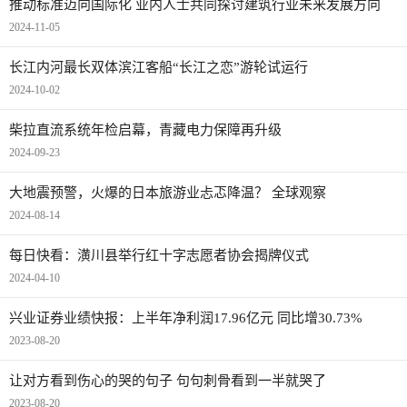
推动标准迈向国际化 业内人士共同探讨建筑行业未来发展方向
2024-11-05
长江内河最长双体滨江客船“长江之恋”游轮试运行
2024-10-02
柴拉直流系统年检启幕，青藏电力保障再升级
2024-09-23
大地震预警，火爆的日本旅游业忐忑降温？ 全球观察
2024-08-14
每日快看：​潢川县举行红十字志愿者协会揭牌仪式
2024-04-10
兴业证券业绩快报：上半年净利润17.96亿元 同比增30.73%
2023-08-20
让对方看到伤心的哭的句子 句句刺骨看到一半就哭了
2023-08-20