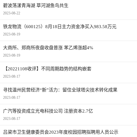
碧波荡漾青海湖 草河湖鱼鸟共生
2023-08-22
铁龙物流（600125）8月18日主力资金净买入983.58万元
2023-08-19
大商所、郑商所夜盘收盘普涨 苯乙烯涨超4%
2023-08-19
【20221108收评】不同周期趋势的结构嵌套
2023-08-17
寻找温州民营经济“新”活力：留住全球塔尖技术转化成果
2023-08-17
广汽等投资成立光电科技公司 注册资本2.7亿
2023-08-17
吕梁市卫生健康委员会2023年度校园招聘拟聘用人员公示