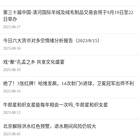
第三十届中国·清河国际羊绒及绒毛制品交易会将于9月19日至22
日举办
2023-08-17
今日六大货币对多空情绪分析报告（2023/8/15）
2023-08-16
戏“聚”孔孟之乡 共享文化盛宴
2023-08-16
绝了！3张红牌！哈维发飙，14次射门0进球，卫冕冠军出师不利
2023-08-14
牛郎星和织女星能每年相会一次吗_牛郎星和织女星
2023-08-13
北京解除洪水红色预警，退水期间风险仍较大
2023-08-02