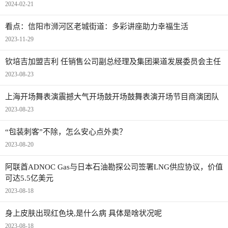
2024-02-21
看点：信阳市浉河区老城街道：多彩讲座助力幸福生活
2023-11-29
钦培吉加盟吉利 任销售公司副总经理及集团渠道发展委员会主任
2023-08-23
上海开场舞表演震撼大气开场鼓开场鼓舞表演开场节目商演团队
2023-08-23
“包装刺客”不除，怎么安心点外卖？
2023-08-20
阿联酋ADNOC Gas与日本石油勘探公司签署LNG供应协议，价值
可达5.5亿美元
2023-08-18
身上皮肤出现红色块,是什么病 具体是啥状况呢
2023-08-18