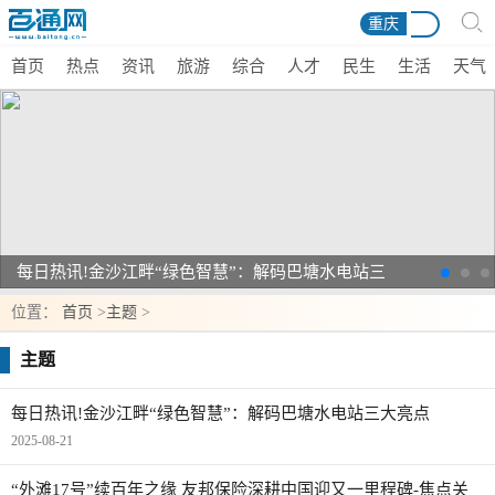
重庆
首页
热点
资讯
旅游
综合
人才
民生
生活
天气
每日热讯!金沙江畔“绿色智慧”：解码巴塘水电站三
大亮点
位置：
首页
>
主题
>
主题
每日热讯!金沙江畔“绿色智慧”：解码巴塘水电站三大亮点
2025-08-21
“外滩17号”续百年之缘 友邦保险深耕中国迎又一里程碑-焦点关