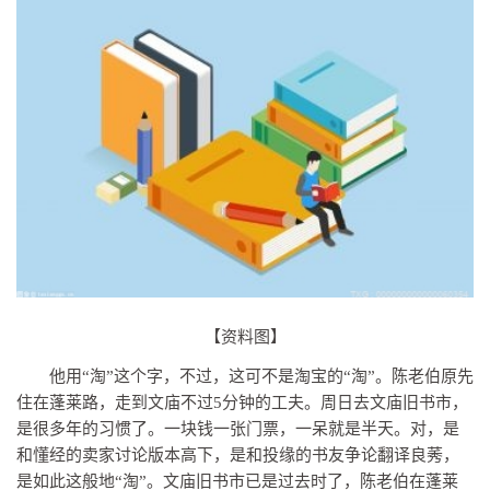
【资料图】
他用“淘”这个字，不过，这可不是淘宝的“淘”。陈老伯原先
住在蓬莱路，走到文庙不过5分钟的工夫。周日去文庙旧书市，
是很多年的习惯了。一块钱一张门票，一呆就是半天。对，是
和懂经的卖家讨论版本高下，是和投缘的书友争论翻译良莠，
是如此这般地“淘”。文庙旧书市已是过去时了，陈老伯在蓬莱