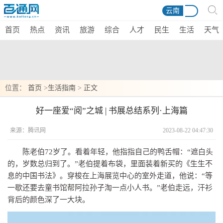
云南
首页
热点
资讯
旅游
综合
人才
民生
生活
天气
位置：
首页
>
生活指南
>
正文
好一座爱“阅”之城 | 书展总结系列·上海篇
来源：腾讯网
2023-08-22 04:47:30
陈老伯72岁了。看着年轻，他指指自己的鸭舌帽：“遮白头
的，岁数总归到了。”老伯提着布袋，里面装着新买的《生生不
息的中国书法》。穿梭在上海展览中心的室外走道，他说：“等
一歇还要去童书馆帮阿拉孙子淘一点小人书。”老伯走远，汗衫
背后的颜色深了一大块。