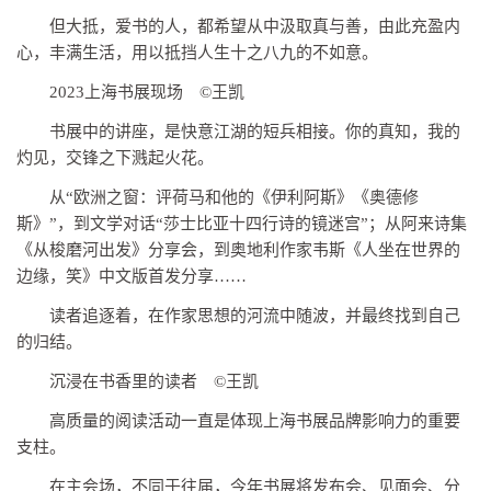
但大抵，爱书的人，都希望从中汲取真与善，由此充盈内
心，丰满生活，用以抵挡人生十之八九的不如意。
2023上海书展现场 ©王凯
书展中的讲座，是快意江湖的短兵相接。你的真知，我的
灼见，交锋之下溅起火花。
从“欧洲之窗：评荷马和他的《伊利阿斯》《奥德修
斯》”，到文学对话“莎士比亚十四行诗的镜迷宫”；从阿来诗集
《从梭磨河出发》分享会，到奥地利作家韦斯《人坐在世界的
边缘，笑》中文版首发分享……
读者追逐着，在作家思想的河流中随波，并最终找到自己
的归结。
沉浸在书香里的读者 ©王凯
高质量的阅读活动一直是体现上海书展品牌影响力的重要
支柱。
在主会场，不同于往届，今年书展将发布会、见面会、分