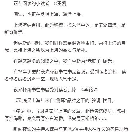
正在阅读的小读者 ©王凯
阅读，也正在反哺上海，激活上海。
上海海纳百川，此为胸襟。揽入怀中的，是五湖四海，是
新奇鲜活。
但纳新的同时，我们同样需要倔强地秉持，秉持上海的自
我，秉持上海之所以为上海的品质与精神。
在越来越多的阅读之中，我们重新为“老底子”抛光。
有76年历史的夜光杯新书在书展首发，受到读者追捧，读
者作者编者济济一堂，现场人气十足。
夜光杯新书在书展受到读者追捧 ©李铭珅
《到底是上海》来自“侧耳”品牌之下的“腔调”栏目。
“腔调”中，收录名家写上海的文章，此番集结成册。陈村
写淮海路，秦文君写外白渡桥，毛尖写天钥桥路……
新闻夜线的主持人臧熹与其他5位主持人在昨天的签售现场