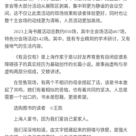
享会等大部分活动从展陈区剥离，集中到更为静谧的会议空
间，这不仅让此类活动的现场效果和读者体验更好，同时也让
整个主会场的动线更为清晰，人员流动更加高效。
2023上海书展活动总数约850场，其中主会场活动467场，
特色分会场活动142场。其中，既有专业精到的学术研讨，又有
接地气的生活内容。
《有且仅有》是上海作家于是以好友养育患有自闭症谱系
障碍孩子的真实经历为基础创作的长篇小说。故事由虚构与非
虚构两部分组成，交替讲述。
在签售现场，有两个不相识的母亲搭起了话，该是书本激
起了共鸣，她们有着相似的苦恼，也有着共同的坚决。人总是
需要一个出口的，书本是慰藉，更是希望。
选购图书的读者 ©王凯
上海人爱书，因为我们爱自己爱家人。
我们深深地知道，由文字搭建起来的铜墙与铁壁，是强大