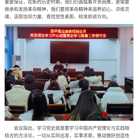
重要保证，在新的历史时期，我们仍面临着许多困难，更需要
继承和发扬革命
精神
，我们要用革命
精神
来滋养初心、淬炼灵
魂，汲取信仰力量、查找党性差距、校准前进方向。
会议指出，学
习
党史就是要学
习
中国
共产党
理论与实践相
结合的方法论，一切从实际出发，实事求是，推动做好创造性