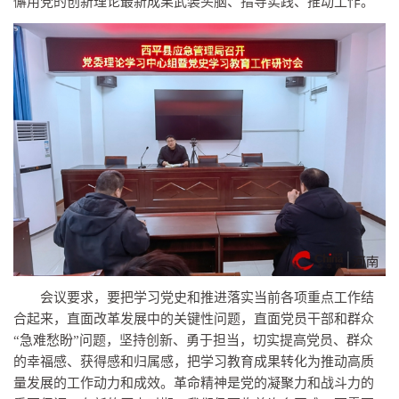
懈用党的创新理论最新成果武装头脑、指导实践、推动工作。
会议要求，要把学
习
党史和推进
落实
当前各项重点工作结
合起来，直面改革发展中的关键性问题，直面党员干部和群众
“急难愁盼”问题，坚持创新、勇于担当，切实提高党员、群众
的幸福感、获得感和归属感，把学
习
教育成果转化为推动高质
量发展的工作动力和成效。革命
精神
是党的凝聚力和战斗力的