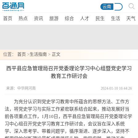
云南
首页
热点
资讯
旅游
综合
人才
民生
生活
天气
位置：
首页
>
生活指南
>
正文
​西平县应急管理局召开党委理论学习中心组暨党史学习
教育工作研讨会
来源：中华网河南
2024-01-10 16:44:26
为充分认识到党史学
习
教育中所蕴含的思想方法、工作方
法，将党史学
习
与实际工作紧密联系结合起来，推动发展好当
前各项重点工作，1月10日，西平县应急管理局召开党委理论学
习
中心组召开党史学
习
教育工作研讨会，会议旨在深入系统
学、深入思考学、带着问题学，循序渐进、逐步深入，坚持不